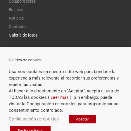
Colaboradores
Enlaces
Noticias
Contacto
Galería de fotos
Visita nuestras redes sociales
Política de cookies
Usamos cookies en nuestro sitio web para brindarle la
experiencia más relevante al recordar sus preferencias y
repetir las visitas.
Al hacer clic directamente en "Aceptar", acepta el uso de
TODAS las cookies (
Leer más
). Sin embargo, puede
visitar la Configuración de cookies para proporcionar un
consentimiento controlado.
Configuración de cookies
Aceptar
©Academia Aragonesa de Jurisprudencia y Legislación ·
Diseño WordPress Zonsai
Rechazar todas