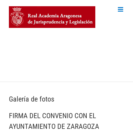
Skip
to
content
Palacio de Sobradiel, Colegio notarial de Aragón
Plaza del Justicia, 2
50003 Zaragoza
Tel (+34) 976 22 72 40
Tel (+34) 610 29 68 31
Galería de fotos
FIRMA DEL CONVENIO CON EL
AYUNTAMIENTO DE ZARAGOZA