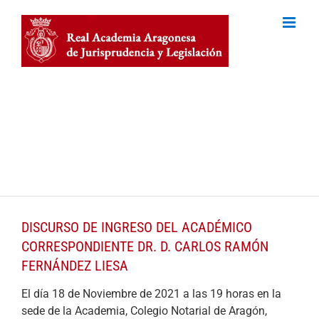
Skip
to
content
Palacio de Sobradiel, Colegio notarial de Aragón
Plaza del Justicia, 2
50003 Zaragoza
Tel (+34) 976 22 72 40
Tel (+34) 610 29 68 31
DISCURSO DE INGRESO DEL ACADÉMICO
CORRESPONDIENTE DR. D. CARLOS RAMÓN
FERNÁNDEZ LIESA
El día 18 de Noviembre de 2021 a las 19 horas en la
sede de la Academia, Colegio Notarial de Aragón,