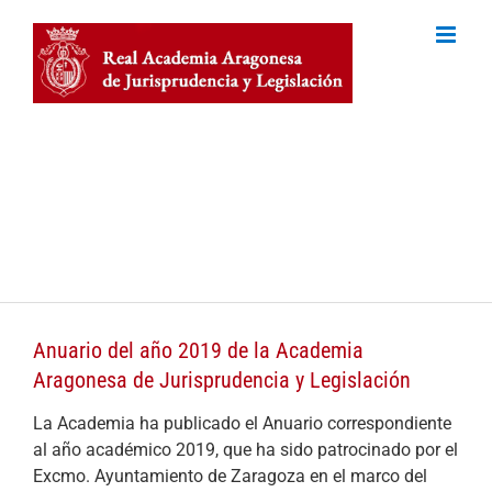
Skip
to
content
Palacio de Sobradiel, Colegio notarial de Aragón
Plaza del Justicia, 2
50003 Zaragoza
Tel (+34) 976 22 72 40
Tel (+34) 610 29 68 31
Anuario del año 2019 de la Academia
Aragonesa de Jurisprudencia y Legislación
La Academia ha publicado el Anuario correspondiente
al año académico 2019, que ha sido patrocinado por el
Excmo. Ayuntamiento de Zaragoza en el marco del